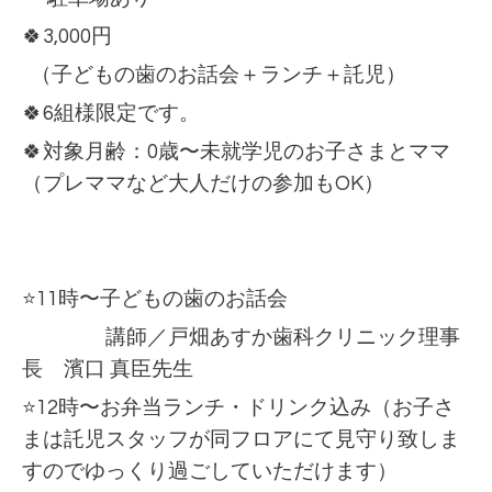
🍀3,000円
（子どもの歯のお話会＋ランチ＋託児）
🍀6組様限定です。
🍀対象月齢：0歳〜未就学児のお子さまとママ
（プレママなど大人だけの参加もOK）
⭐️11時〜子どもの歯のお話会
講師／戸畑あすか歯科クリニック理事
長 濱口 真臣先生
⭐️12時〜お弁当ランチ・ドリンク込み（お子さ
まは託児スタッフが同フロアにて見守り致しま
すのでゆっくり過ごしていただけます）